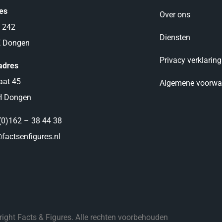
es
Over ons
 242
Diensten
E Dongen
Privacy verklaring
adres
aat 45
Algemene voorwa
H Dongen
(0)162 – 38 44 38
factsenfigures.nl
ight Facts & Figures. Alle rechten voorbehouden